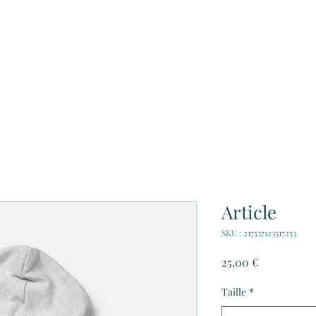
Accueil
Qui sommes-nous?
Nos engag
Article
SKU : 217537123517253
Prix
25,00 €
Taille
*