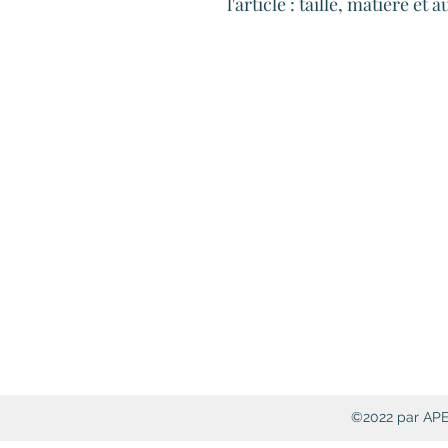
l'article : taille, matière et
APEEL: Associ
©2022 par APEE